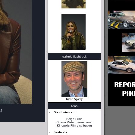
gallerie flashback
Kevin Spacey
liens
22
Distributeurs...
Belga Films
Buena Vista International
Kinepolis Film distribution
Festivals...