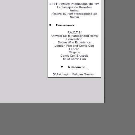
BIFFF, Festival International du Film
Fantastique de Bruxelles
Anima
Festival du Film Francophone de
Namur
Evénements...
F.A.C.T.S.
Antwerp Sci-fi, Fantasy and Horror
Convention
Doctor Who Experience
London Film and Comic Con
Fedcon
Ringcon
Comic Con Brussels
MCM Comic Con
A découvrir...
501st Legion Belgian Garrison