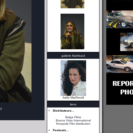
gallerie flashback
Andie MacDowell
liens
22
Distributeurs...
Belga Films
Buena Vista International
Kinepolis Film distribution
Festivals...