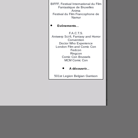
BIFFF, Festival International du Film
Fantastique de Bruxelles
Anima
Festival du Film Francophone de
Namur
Evénements...
F.A.C.T.S.
Antwerp Sci-fi, Fantasy and Horror
Convention
Doctor Who Experience
London Film and Comic Con
Fedcon
Ringcon
Comic Con Brussels
MCM Comic Con
A découvrir...
501st Legion Belgian Garrison