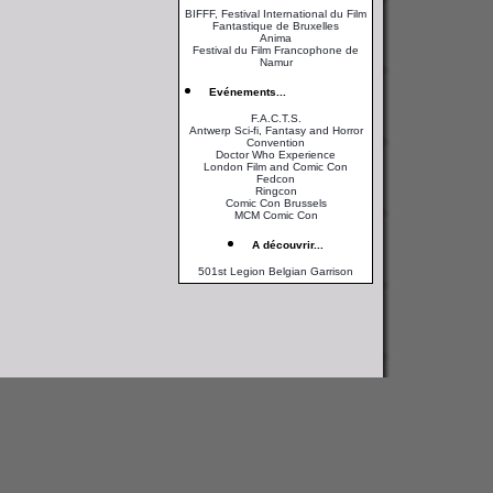
BIFFF, Festival International du Film
Fantastique de Bruxelles
Anima
Festival du Film Francophone de
Namur
Evénements...
F.A.C.T.S.
Antwerp Sci-fi, Fantasy and Horror
Convention
Doctor Who Experience
London Film and Comic Con
Fedcon
Ringcon
Comic Con Brussels
MCM Comic Con
A découvrir...
501st Legion Belgian Garrison