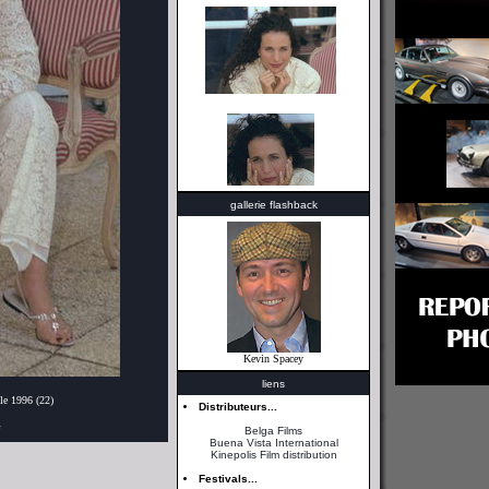
gallerie flashback
Kevin Spacey
liens
le 1996 (22)
Distributeurs...
Belga Films
Buena Vista International
Kinepolis Film distribution
Festivals...