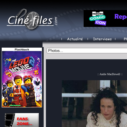
Flashback
:: Andie MacDowell ::