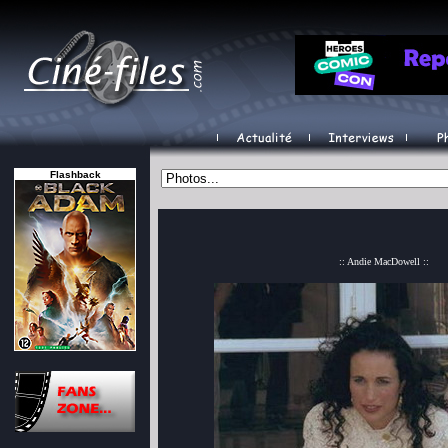
Flashback
:: Andie MacDowell ::