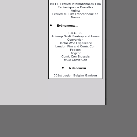
BIFFF, Festival International du Film
Fantastique de Bruxelles
Anima
Festival du Film Francophone de
Namur
Evénements...
F.A.C.T.S.
Antwerp Sci-fi, Fantasy and Horror
Convention
Doctor Who Experience
London Film and Comic Con
Fedcon
Ringcon
Comic Con Brussels
MCM Comic Con
A découvrir...
501st Legion Belgian Garrison