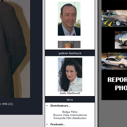
gallerie flashback
Andie MacDowell
liens
e 1996 (22)
Distributeurs...
Belga Films
Buena Vista International
Kinepolis Film distribution
Festivals...