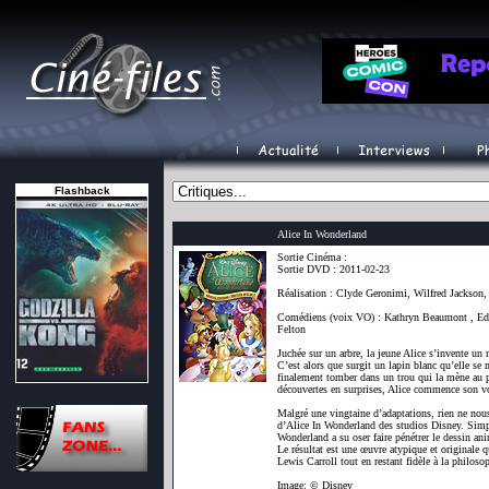
Flashback
Alice In Wonderland
Sortie Cinéma :
Sortie DVD : 2011-02-23
Réalisation : Clyde Geronimi, Wilfred Jackson
Comédiens (voix VO) : Kathryn Beaumont , Ed
Felton
Juchée sur un arbre, la jeune Alice s’invente un
C’est alors que surgit un lapin blanc qu’elle se 
finalement tomber dans un trou qui la mène au 
découvertes en surprises, Alice commence son v
Malgré une vingtaine d’adaptations, rien ne nous
d’Alice In Wonderland des studios Disney. Simpl
Wonderland a su oser faire pénétrer le dessin an
Le résultat est une œuvre atypique et originale 
Lewis Carroll tout en restant fidèle à la philo
Image: © Disney