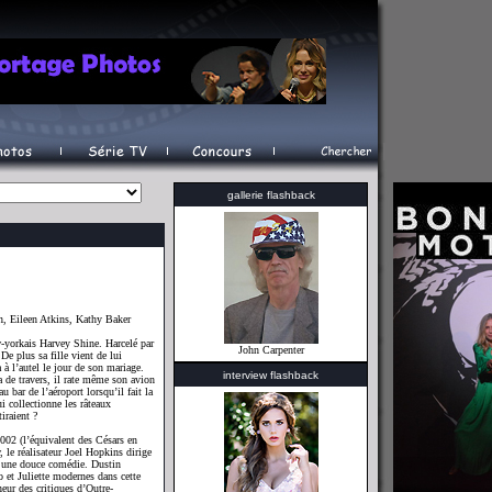
gallerie flashback
 Eileen Atkins, Kathy Baker
-yorkais Harvey Shine. Harcelé par
John Carpenter
 De plus sa fille vient de lui
 à l’autel le jour de son mariage.
interview flashback
 de travers, il rate même son avion
 bar de l’aéroport lorsqu’il fait la
i collectionne les râteaux
iraient ?
02 (l’équivalent des Césars en
le réalisateur Joel Hopkins dirige
s une douce comédie. Dustin
t Juliette modernes dans cette
eur des critiques d’Outre-