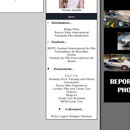
Victoria Suykens
liens
Distributeurs...
Belga Films
Buena Vista International
Kinepolis Film distribution
Festivals...
BIFFF, Festival International du Film
Fantastique de Bruxelles
Anima
Festival du Film Francophone de
Namur
Evénements...
F.A.C.T.S.
Antwerp Sci-fi, Fantasy and Horror
Convention
Doctor Who Experience
London Film and Comic Con
Fedcon
Ringcon
Comic Con Brussels
MCM Comic Con
A découvrir...
501st Legion Belgian Garrison