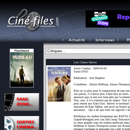
Flashback
Last Chance Harvey
Sortie Cinéma : 2009-03-04
Sortie DVD :
Réalisation : Joel Hopkins
Comédiens : Dustin Hoffman, Emma Thompson,
Rien ne va plus pour le compositeur de jazz new
son patron, il n’arrive plus à faire face au stress.
annoncer que ce sera son beau-père qui la mènera
Non, non, il n’a vraiment pas de chance. Tout va
pour rentrer aux Etats-Unis. Harvey se morfond au
rencontre de Kate Walker, une accro au boulot qu
amoureux... Qui a dit que seuls les opposés s’att
Révélation du cinéma britannique aux BAFTA 20
Grande-Bretagne) avec son film Jump Tomorrow, 
ici deux grandes stars du cinéma américain dan
Hoffman et Emma Thompson jouent aux Roméo e
romance touchante et amusante qui a fait le bonh