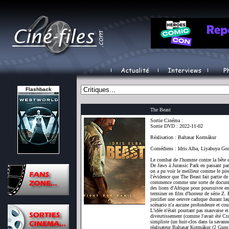
Flashback
The Beast
Sortie Cinéma :
Sortie DVD : 2022-11-02
Réalisation : Baltasar Kormákur
Comédiens : Idris Alba, Liyabuya G
Le combat de l'homme contre la bête e
De Jaws à Jurassic Park en passant p
on a pu voir le meilleur comme le pire 
l'évidence que The Beast fait partie de
commence comme une sorte de documen
des lions d'Afrique pour poursuivre e
terminer en film d'horreur de série Z. 
justifier une oeuvre caduque durant l
scénario n'a aucune profondeure et cour
L'idée n'était pourtant pas mauvaise e
divesrtissement (comme l'avait été Cr
simpliste (un huit-clos dans la savanne
réalisateur Baltasar Kormákur (2 Guns