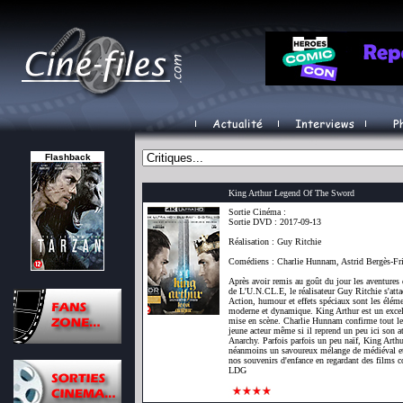
Flashback
King Arthur Legend Of The Sword
Sortie Cinéma :
Sortie DVD : 2017-09-13
Réalisation : Guy Ritchie
Comédiens : Charlie Hunnam, Astrid Bergès-Fr
Après avoir remis au goût du jour les aventures
de L'U.N.CL.E, le réalisateur Guy Ritchie s'atta
Action, humour et effets spéciaux sont les éléme
moderne et dynamique. King Arthur est un excell
mise en scène. Charlie Hunnam confirme tout le 
jeune acteur même si il reprend un peu ici son a
Anarchy. Parfois parfois un peu naïf, King Art
néanmoins un savoureux mélange de médiéval et 
nos souvenirs d'enfance en regardant des films
LDG