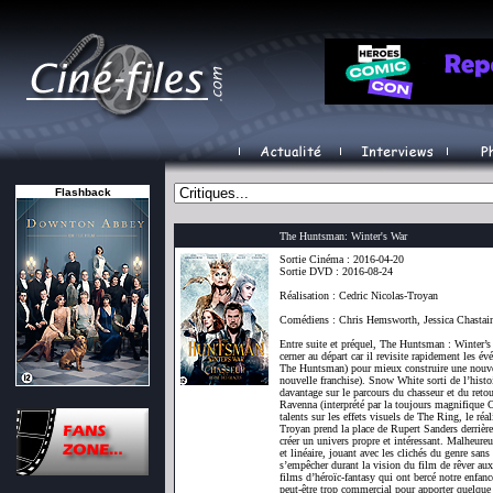
Flashback
The Huntsman: Winter's War
Sortie Cinéma : 2016-04-20
Sortie DVD : 2016-08-24
Réalisation : Cedric Nicolas-Troyan
Comédiens : Chris Hemsworth, Jessica Chastain
Entre suite et préquel, The Huntsman : Winter’s 
cerner au départ car il revisite rapidement les
The Huntsman) pour mieux construire une nouvel
nouvelle franchise). Snow White sorti de l’histo
davantage sur le parcours du chasseur et du retou
Ravenna (interprété par la toujours magnifique 
talents sur les effets visuels de The Ring, le réa
Troyan prend la place de Rupert Sanders derrière
créer un univers propre et intéressant. Malheureus
et linéaire, jouant avec les clichés du genre sans
s’empêcher durant la vision du film de rêver au
films d’héroïc-fantasy qui ont bercé notre enfa
peut-être trop commercial pour apporter quelque 