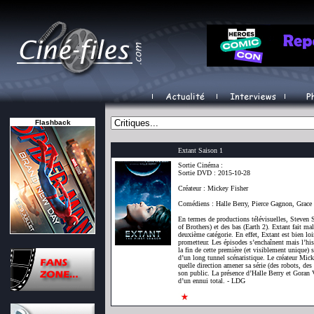
Flashback
Extant Saison 1
Sortie Cinéma :
Sortie DVD : 2015-10-28
Créateur : Mickey Fisher
Comédiens : Halle Berry, Pierce Gagnon, Grac
En termes de productions télévisuelles, Steven 
of Brothers) et des bas (Earth 2). Extant fait ma
deuxième catégorie. En effet, Extant est bien lo
prometteur. Les épisodes s’enchaînent mais l’hist
la fin de cette première (et visiblement unique) 
d’un long tunnel scénaristique. Le créateur Mic
quelle direction amener sa série (des robots, des ex
son public. La présence d’Halle Berry et Goran V
d’un ennui total. - LDG